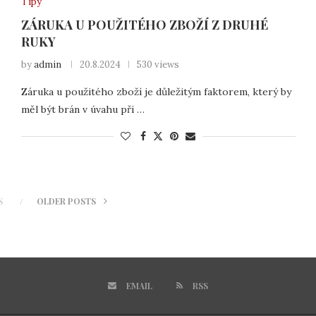
Tipy
ZÁRUKA U POUŽITÉHO ZBOŽÍ Z DRUHÉ
RUKY
by
admin
20.8.2024
530 views
Záruka u použitého zboží je důležitým faktorem, který by
měl být brán v úvahu při …
S
OLDER POSTS
EMAIL
RSS