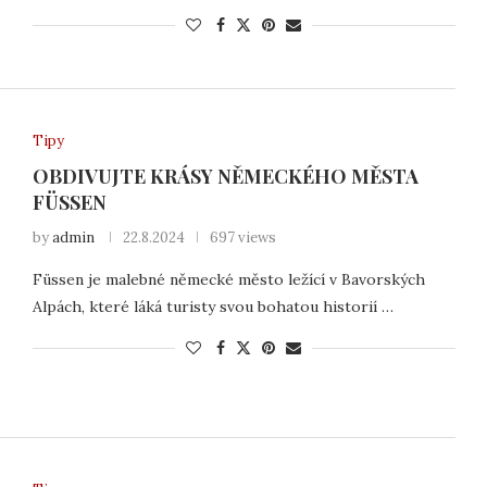
Tipy
OBDIVUJTE KRÁSY NĚMECKÉHO MĚSTA
FÜSSEN
by
admin
22.8.2024
697 views
Füssen je malebné německé město ležící v Bavorských
Alpách, které láká turisty svou bohatou historií …