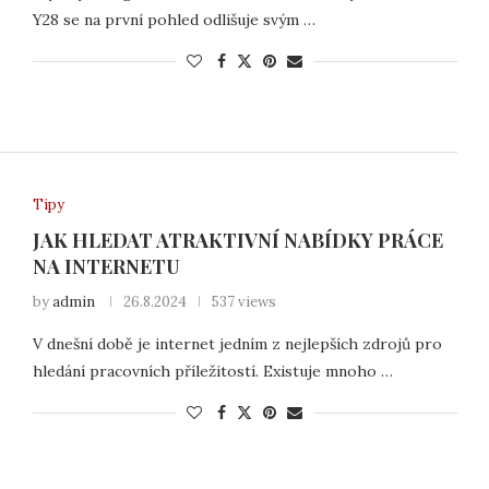
Y28 se na první pohled odlišuje svým …
Tipy
JAK HLEDAT ATRAKTIVNÍ NABÍDKY PRÁCE
NA INTERNETU
by
admin
26.8.2024
537 views
V dnešní době je internet jedním z nejlepších zdrojů pro
hledání pracovních příležitostí. Existuje mnoho …