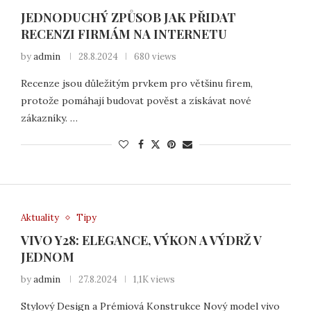
JEDNODUCHÝ ZPŮSOB JAK PŘIDAT
RECENZI FIRMÁM NA INTERNETU
by
admin
28.8.2024
680 views
Recenze jsou důležitým prvkem pro většinu firem,
protože pomáhají budovat pověst a získávat nové
zákazníky. …
Aktuality
Tipy
VIVO Y28: ELEGANCE, VÝKON A VÝDRŽ V
JEDNOM
by
admin
27.8.2024
1,1K views
Stylový Design a Prémiová Konstrukce Nový model vivo