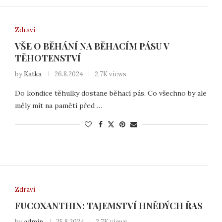
Zdraví
VŠE O BĚHÁNÍ NA BĚHACÍM PÁSU V
TĚHOTENSTVÍ
by
Katka
26.8.2024
2,7K views
Do kondice těhulky dostane běhací pás. Co všechno by ale
měly mít na paměti před …
Zdraví
FUCOXANTHIN: TAJEMSTVÍ HNĚDÝCH ŘAS
by
admin
25.8.2024
2,7K views