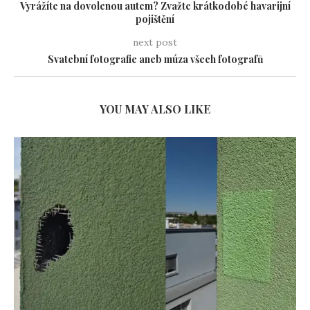
Vyrážíte na dovolenou autem? Zvažte krátkodobé havarijní
pojištění
next post
Svatební fotografie aneb múza všech fotografů
YOU MAY ALSO LIKE