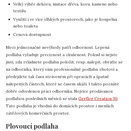
Velký výběr dekóru, imitace dřeva, kovu, kamene nebo
textilu
Využití i ve více vlhkých prostorech, jako je koupelna
nebo toaleta
Cenová dostupnost
Mezi jednoznačné nevýhody patří odbornost. Lepená
podlaha vyžaduje preciznost a zkušenost. Pokud si nejste
jistí, zda zvládnete podlahu položit, resp. nalepit, obraťte se
na odborníka, který vám profesionálně podlahu zhotoví a
předejdete tak času stráveném při opravách a špatně
nalepených částech, které se časem ukáží. I takto poznáte
dobře odvedenou práci odborníka. Nejvíce prodávanou
podlahou posledních měsíců se stala
Gerflor Creation 30
.
Tato podlaha je vhodná do domácích prostor i menších
zátěžových komerčních prostor.
Plovoucí podlaha