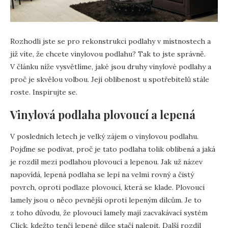
Rozhodli jste se pro rekonstrukci podlahy v místnostech a
již víte, že chcete vinylovou podlahu? Tak to jste správně.
V článku níže vysvětlíme, jaké jsou druhy vinylové podlahy a
proč je skvělou volbou. Její oblíbenost u spotřebitelů stále
roste. Inspirujte se.
Vinylová podlaha plovoucí a lepená
V posledních letech je velký zájem o vinylovou podlahu.
Pojďme se podívat, proč je tato podlaha tolik oblíbená a jaká
je rozdíl mezi podlahou plovoucí a lepenou. Jak už název
napovídá, lepená podlaha se lepí na velmi rovný a čistý
povrch, oproti podlaze plovoucí, která se klade. Plovoucí
lamely jsou o něco pevnější oproti lepeným dílcům. Je to
z toho důvodu, že plovoucí lamely mají zacvakávací systém
Click, kdežto tenčí lepené dílce stačí nalepit. Další rozdíl