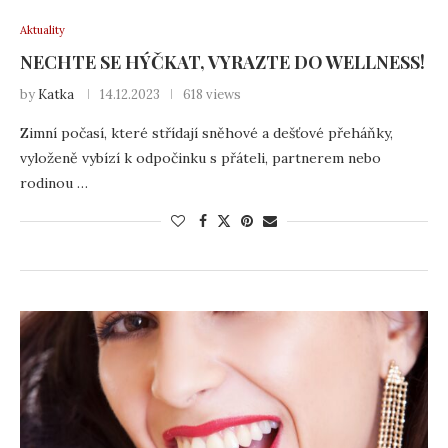
Aktuality
NECHTE SE HÝČKAT, VYRAZTE DO WELLNESS!
by
Katka
14.12.2023
618 views
Zimní počasí, které střídají sněhové a dešťové přeháňky,
vyloženě vybízí k odpočinku s přáteli, partnerem nebo
rodinou …