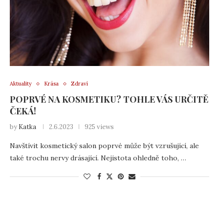
Aktuality
Krása
Zdraví
POPRVÉ NA KOSMETIKU? TOHLE VÁS URČITĚ
ČEKÁ!
by
Katka
2.6.2023
925 views
Navštívit kosmetický salon poprvé může být vzrušující, ale
také trochu nervy drásající. Nejistota ohledně toho, …