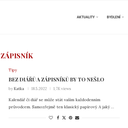
AKTUALITY
BYDLENÍ
:
ZÁPISNÍK
Tipy
BEZ DIÁŘŮ A ZÁPISNÍKŮ BY TO NEŠLO
by
Katka
18.5.2022
1,7K views
Kalendář či diář se může stát vaším každodenním
průvodcem. Samozřejmě ten klasický papírový. A jaký …