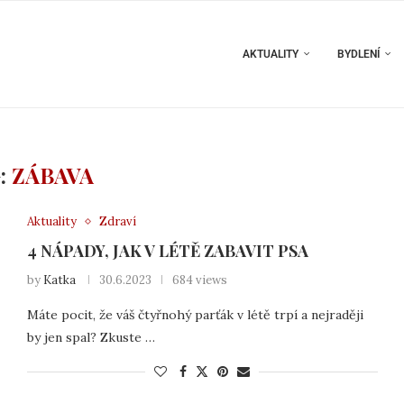
AKTUALITY
BYDLENÍ
:
ZÁBAVA
Aktuality
Zdraví
4 NÁPADY, JAK V LÉTĚ ZABAVIT PSA
by
Katka
30.6.2023
684 views
Máte pocit, že váš čtyřnohý parťák v létě trpí a nejraději
by jen spal? Zkuste …