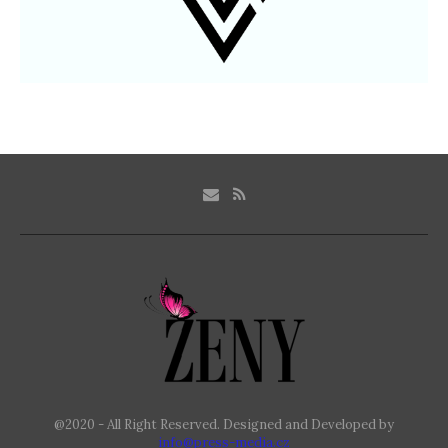
@2020 - All Right Reserved. Designed and Developed by
info@press-media.cz