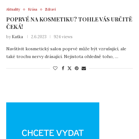
Aktuality
Krása
Zdraví
POPRVÉ NA KOSMETIKU? TOHLE VÁS URČITĚ
ČEKÁ!
by
Katka
2.6.2023
924 views
Navštívit kosmetický salon poprvé může být vzrušující, ale
také trochu nervy drásající. Nejistota ohledně toho, …