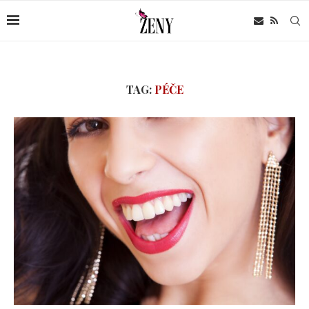
TAG:
PÉČE