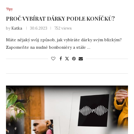
Tipy
PROČ VYBÍRAT DÁRKY PODLE KONÍČKŮ?
by
Katka
30.6.2023
752 views
Máte nějaký svůj způsob, jak vybíráte dárky svým blízkým?
Zapomeňte na nudné bonboniéry a stále …