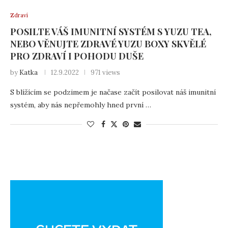
Zdraví
POSILTE VÁŠ IMUNITNÍ SYSTÉM S YUZU TEA,
NEBO VĚNUJTE ZDRAVÉ YUZU BOXY SKVĚLÉ
PRO ZDRAVÍ I POHODU DUŠE
by
Katka
12.9.2022
971 views
S blížícím se podzimem je načase začít posilovat náš imunitní
systém, aby nás nepřemohly hned první …