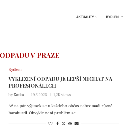
AKTUALITY
BYDLENÍ
ODPADU V PRAZE
Bydlení
VYKLIZENÍ ODPADU JE LEPŠÍ NECHAT NA
PROFESIONÁLECH
by
Katka
19.3.2026
1,2K views
Až na pár výjimek se u každého občas nahromadí různé
haraburdí. Obvykle není problém se …