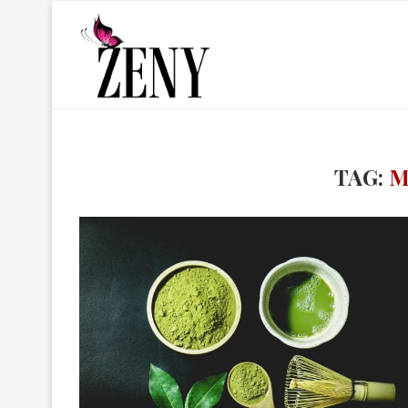
TAG:
M