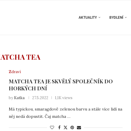
AKTUALITY
BYDLENÍ
ATCHA TEA
Zdraví
MATCHA TEA JE SKVĚLÝ SPOLEČNÍK DO
HORKÝCH DNÍ
by
Katka
27.5.2022
1,1K views
Má typickou, smaragdově zelenou barvu a stále více lidí na
něj nedá dopustit. Čaj matcha …