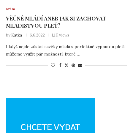
Krása
VĚČNÉ MLÁDÍ ANEB JAK SI ZACHOVAT
MLADISTVOU PLEŤ?
by
Katka
6.6.2022
1,1K views
I když nejde zůstat navěky mladá s perfektně vypnutou pletí,
můžeme využít pár možností, které …