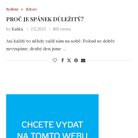
Bydlení
Zdraví
PROČ JE SPÁNEK DŮLEŽITÝ?
by
Katka
2.5.2023
801 views
Asi každý to někdy zažil sám na sobě. Pokud se dobře
nevyspíme, druhý den jsme …