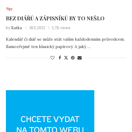
Tipy
BEZ DIÁŘŮ A ZÁPISNÍKŮ BY TO NEŠLO
by
Katka
18.5.2022
1,7K views
Kalendář či diář se může stát vaším každodenním průvodcem.
Samozřejmě ten klasický papírový. A jaký …