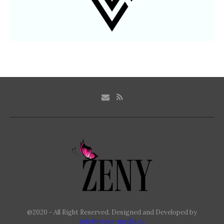
@2020 - All Right Reserved. Designed and Developed by
info@press-media.cz