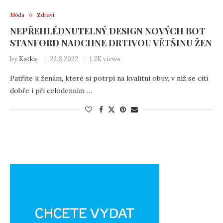
Móda
Zdraví
NEPŘEHLÉDNUTELNÝ DESIGN NOVÝCH BOT
STANFORD NADCHNE DRTIVOU VĚTŠINU ŽEN
by
Katka
22.6.2022
1,2K views
Patříte k ženám, které si potrpí na kvalitní obuv, v níž se cítí
dobře i při celodenním …