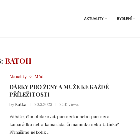
AKTUALITY
BYDLENÍ
G:
BATOH
Aktuality
Móda
DÁRKY PRO ŽENY A MUŽE KE KAŽDÉ
PŘÍLEŽITOSTI
by
Katka
20.3.2023
2,5K views
Váháte, čím obdarovat partnerku nebo partnera,
kamarádku nebo kamaráda, či maminku nebo tatínka?
Přinášíme několik …