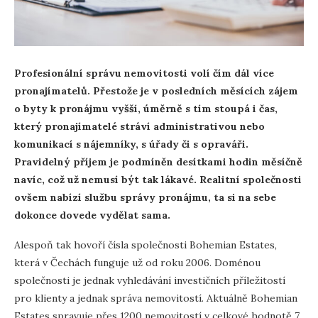
Profesionální správu nemovitosti volí čím dál více
pronajímatelů. Přestože je v posledních měsících zájem
o byty k pronájmu vyšší, úměrně s tím stoupá i čas,
který pronajímatelé stráví administrativou nebo
komunikací s nájemníky, s úřady či s opraváři.
Pravidelný příjem je podmíněn desítkami hodin měsíčně
navíc, což už nemusí být tak lákavé. Realitní společnosti
ovšem nabízí službu správy pronájmu, ta si na sebe
dokonce dovede vydělat sama.
Alespoň tak hovoří čísla společnosti Bohemian Estates,
která v Čechách funguje už od roku 2006. Doménou
společnosti je jednak vyhledávání investičních příležitostí
pro klienty a jednak správa nemovitostí. Aktuálně Bohemian
Estates spravuje přes 1200 nemovitostí v celkové hodnotě 7