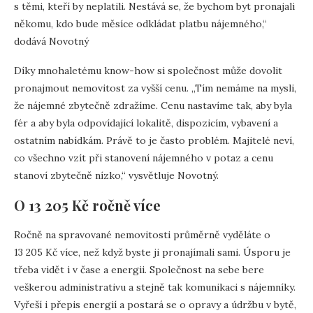
s těmi, kteří by neplatili. Nestává se, že bychom byt pronajali
někomu, kdo bude měsíce odkládat platbu nájemného,“
dodává Novotný
Díky mnohaletému know-how si společnost může dovolit
pronajmout nemovitost za vyšší cenu. „Tím nemáme na mysli,
že nájemné zbytečně zdražíme. Cenu nastavíme tak, aby byla
fér a aby byla odpovídající lokalitě, dispozicím, vybavení a
ostatním nabídkám. Právě to je často problém. Majitelé neví,
co všechno vzít při stanovení nájemného v potaz a cenu
stanoví zbytečně nízko,“ vysvětluje Novotný.
O 13 205 Kč ročně více
Ročně na spravované nemovitosti průměrně vyděláte o
13 205 Kč více, než když byste ji pronajímali sami. Úsporu je
třeba vidět i v čase a energii. Společnost na sebe bere
veškerou administrativu a stejně tak komunikaci s nájemníky.
Vyřeší i přepis energií a postará se o opravy a údržbu v bytě,