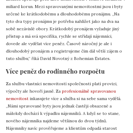
miliard korun. Mezi spravovanými nemovitostmi jsou i byty
určené ke krátkodobému a dlouhodobému pronájmu. „Na
tyto dva typy pronájmu je potřeba nahlížet jako na dva na
sobě nezávislé obory. Krátkodobý pronájem vyžaduje jiný
přístup a má svá specifika, rychle se střídají nájemníci,
dovede ale vydělat více peněz. Časově náročný je ale i
dlouhodobý pronájem a registrujeme čím dál větší zájem o
tuto službu,“ říká David Novotný z Bohemian Estates.
Více peněz do rodinného rozpočtu
Za službu vlastníci nemovitostí společnosti platí provizi,
výpočty ale hovoří jasně. Za
profesionálně spravovanou
nemovitost
inkasujete více a služba si na sebe sama vydělá.
„Námi spravované byty jsou jednak častěji obsazené a
málokdy dochází k výpadku nájemníků. A když se to stane,
nového nájemníka najdeme většinou do dvou týdnů.
Nájemníky navíc prověřujeme a klientům odpadá starost