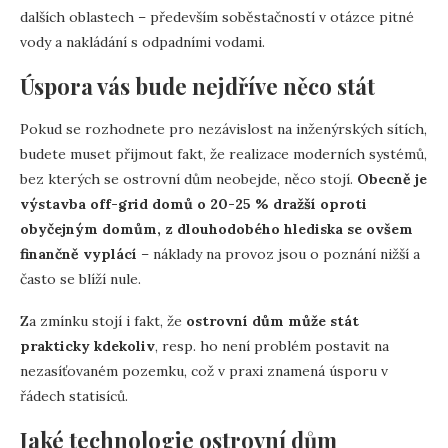
dalších oblastech – především soběstačností v otázce pitné
vody a nakládání s odpadními vodami.
Úspora vás bude nejdříve něco stát
Pokud se rozhodnete pro nezávislost na inženýrských sítích,
budete muset přijmout fakt, že realizace moderních systémů,
bez kterých se ostrovní dům neobejde, něco stojí.
Obecně je
výstavba off-grid domů o 20-25 % dražší oproti
obyčejným domům, z dlouhodobého hlediska se ovšem
finančně vyplácí
– náklady na provoz jsou o poznání nižší a
často se blíží nule.
Za zmínku stojí i fakt, že
ostrovní dům může stát
prakticky kdekoliv
, resp. ho není problém postavit na
nezasíťovaném pozemku, což v praxi znamená úsporu v
řádech statisíců.
Jaké technologie ostrovní dům