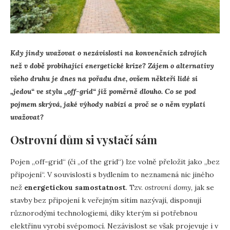
Kdy jindy uvažovat o nezávislosti na konvenčních zdrojích
než v době probíhající energetické krize? Zájem o alternativy
všeho druhu je dnes na pořadu dne, ovšem někteří lidé si
„jedou“ ve stylu „off-grid“ již poměrně dlouho. Co se pod
pojmem skrývá, jaké výhody nabízí a proč se o něm vyplatí
uvažovat?
Ostrovní dům si vystačí sám
Pojen „off-grid“ (či „of the grid“) lze volně přeložit jako „bez
připojení“. V souvislosti s bydlením to neznamená nic jiného
než
energetickou samostatnost
. Tzv.
ostrovní domy
, jak se
stavby bez připojení k veřejným sítím nazývají, disponují
různorodými technologiemi, díky kterým si potřebnou
elektřinu vyrobí svépomocí. Nezávislost se však projevuje i v