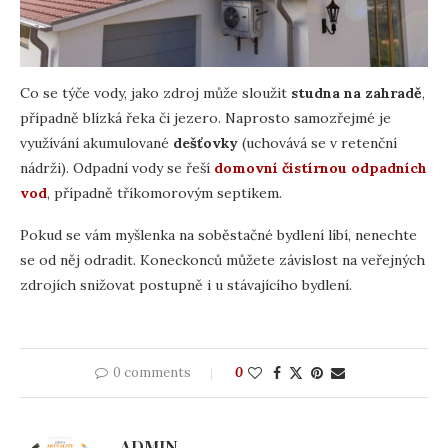
Co se týče vody, jako zdroj může sloužit
studna na zahradě
,
případně blízká řeka či jezero. Naprosto samozřejmé je
využívání akumulované
dešťovky
(uchovává se v retenční
nádrži). Odpadní vody se řeší
domovní čistírnou odpadních
vod
, případně tříkomorovým septikem.
Pokud se vám myšlenka na soběstačné bydlení líbí, nenechte
se od něj odradit. Koneckonců můžete závislost na veřejných
zdrojích snižovat postupně i u stávajícího bydlení.
0 comments
0
ADMIN