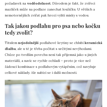
požadavek na
voděodolnost
. Důvodem je fakt, že zvířecí
mazlíček může na podlaze zanechat loužičku. U větších a
nemotornějších zvířat pak hrozí vylití misky s vodou.
Tak jakou podlahu pro psa nebo kočku
tedy zvolit?
Titulem
nejodolnější
podlahové krytiny se chlubí
keramická
dlažba
, ale u té je třeba počítat s určitými nevýhodami.
Chůze po tvrdším povrchu není tak příjemná jako u jiných
materiálů, a navíc se rychle ochladí – proto je více než
žádoucí kombinace s podlahovým vytápěním, což navyšuje
celkové náklady. Ale nabízí se i další možnosti.