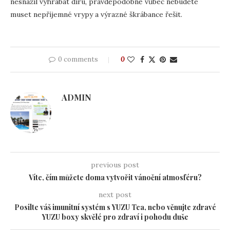
nesnažil vyhrabat díru, pravděpodobně vůbec nebudete
muset nepříjemné vrypy a výrazné škrábance řešit.
0 comments
0
ADMIN
previous post
Víte, čím můžete doma vytvořit vánoční atmosféru?
next post
Posilte váš imunitní systém s YUZU Tea, nebo věnujte zdravé
YUZU boxy skvělé pro zdraví i pohodu duše