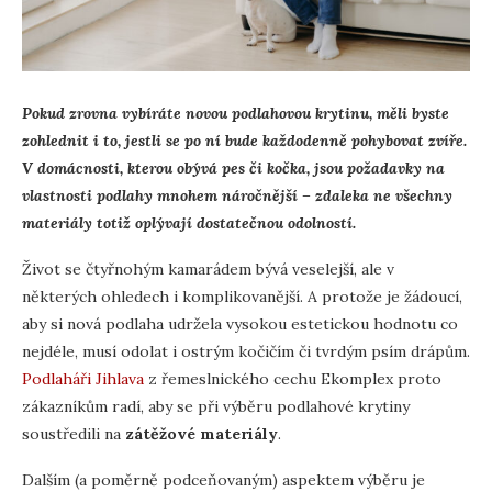
Pokud zrovna vybíráte novou podlahovou krytinu, měli byste
zohlednit i to, jestli se po ní bude každodenně pohybovat zvíře.
V domácnosti, kterou obývá pes či kočka, jsou požadavky na
vlastnosti podlahy mnohem náročnější – zdaleka ne všechny
materiály totiž oplývají dostatečnou odolností.
Život se čtyřnohým kamarádem bývá veselejší, ale v
některých ohledech i komplikovanější. A protože je žádoucí,
aby si nová podlaha udržela vysokou estetickou hodnotu co
nejdéle, musí odolat i ostrým kočičím či tvrdým psím drápům.
Podlaháři Jihlava
z řemeslnického cechu Ekomplex proto
zákazníkům radí, aby se při výběru podlahové krytiny
soustředili na
zátěžové materiály
.
Dalším (a poměrně podceňovaným) aspektem výběru je