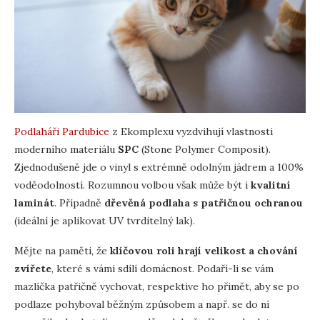
Podlaháři Pardubice
z Ekomplexu vyzdvihují vlastnosti
moderního materiálu
SPC
(Stone Polymer Composit).
Zjednodušeně jde o vinyl s extrémně odolným jádrem a 100%
voděodolností. Rozumnou volbou však může být i
kvalitní
laminát
. Případně
dřevěná podlaha s patřičnou ochranou
(ideální je aplikovat UV tvrditelný lak).
Mějte na paměti, že
klíčovou roli hrají velikost a chování
zvířete
, které s vámi sdílí domácnost. Podaří-li se vám
mazlíčka patřičně vychovat, respektive ho přimět, aby se po
podlaze pohyboval běžným způsobem a např. se do ní