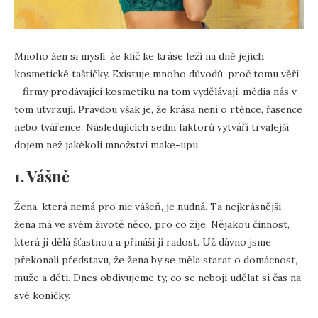
Mnoho žen si myslí, že klíč ke kráse leží na dně jejich
kosmetické taštičky. Existuje mnoho důvodů, proč tomu věří
– firmy prodávající kosmetiku na tom vydělávají, média nás v
tom utvrzují. Pravdou však je, že krása není o rtěnce, řasence
nebo tvářence. Následujících sedm faktorů vytváří trvalejší
dojem než jakékoli množství make-upu.
1. Vášně
Žena, která nemá pro nic vášeň, je nudná. Ta nejkrásnější
žena má ve svém životě něco, pro co žije. Nějakou činnost,
která ji dělá šťastnou a přináší jí radost. Už dávno jsme
překonali představu, že žena by se měla starat o domácnost,
muže a děti. Dnes obdivujeme ty, co se nebojí udělat si čas na
své koníčky.