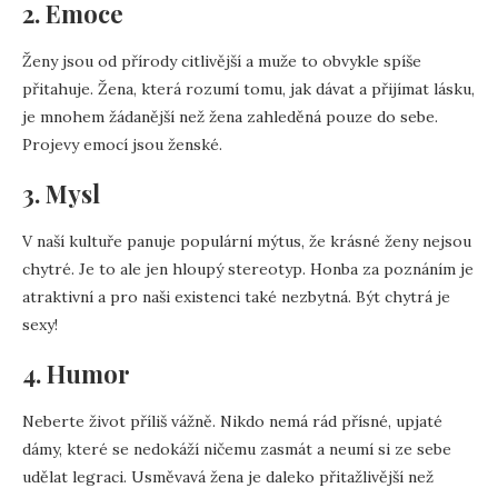
2. Emoce
Ženy jsou od přírody citlivější a muže to obvykle spíše
přitahuje. Žena, která rozumí tomu, jak dávat a přijímat lásku,
je mnohem žádanější než žena zahleděná pouze do sebe.
Projevy emocí jsou ženské.
3. Mysl
V naší kultuře panuje populární mýtus, že krásné ženy nejsou
chytré. Je to ale jen hloupý stereotyp. Honba za poznáním je
atraktivní a pro naši existenci také nezbytná. Být chytrá je
sexy!
4. Humor
Neberte život příliš vážně. Nikdo nemá rád přísné, upjaté
dámy, které se nedokáží ničemu zasmát a neumí si ze sebe
udělat legraci. Usměvavá žena je daleko přitažlivější než