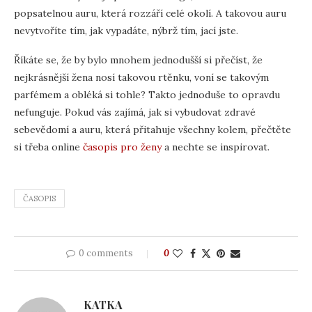
popsatelnou auru, která rozzáří celé okolí. A takovou auru
nevytvoříte tím, jak vypadáte, nýbrž tím, jací jste.
Říkáte se, že by bylo mnohem jednodušší si přečíst, že
nejkrásnější žena nosí takovou rtěnku, voní se takovým
parfémem a obléká si tohle? Takto jednoduše to opravdu
nefunguje. Pokud vás zajímá, jak si vybudovat zdravé
sebevědomí a auru, která přitahuje všechny kolem, přečtěte
si třeba online
časopis pro ženy
a nechte se inspirovat.
ČASOPIS
0 comments
0
KATKA