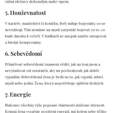
vážná slečna s dokonalým make-upem.
5. Houževnatost
V kariéře, manželství či koníčku. Svět miluje bojovníky, co se
nevzdávají. Tím nemáme na mysli zarputile bojovat za to, co
bude dneska k večeři. V hádkách se naopak snažte ustupovat
a hledat kompromisy.
6. Sebevědomí
Přiměřené sebevědomí znamená vědět, jak na tom jsem a
nevyžadovat od ostatních, aby mi pochvalovali, jak dobře
vypadám. Sebevědomá žena je hrdá na to, jak vypadá, mluví,
myslí nebo jedná. Žena, která nepotřebuje ujištění druhých.
7. Energie
Nakonec všechny výše popsané vlastnosti můžeme shrnout.
Krásná žena vyzařuje pozitivní energii, má kolem sebe těžko