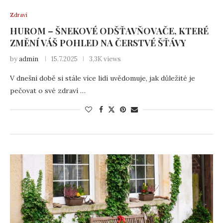
Zdraví
HUROM – ŠNEKOVÉ ODŠŤAVŇOVAČE, KTERÉ
ZMĚNÍ VÁŠ POHLED NA ČERSTVÉ ŠŤÁVY
by
admin
15.7.2025
3,3K views
V dnešní době si stále více lidí uvědomuje, jak důležité je
pečovat o své zdraví …