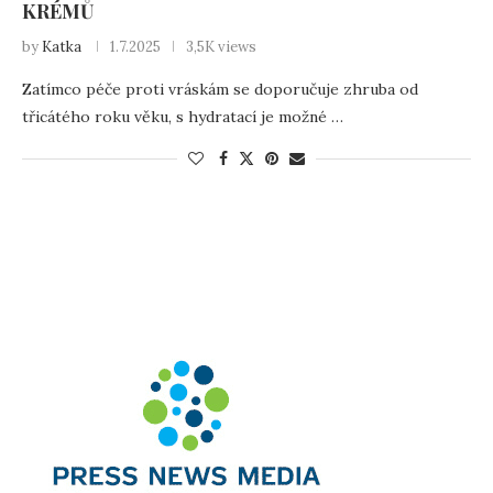
KRÉMŮ
by
Katka
1.7.2025
3,5K views
Zatímco péče proti vráskám se doporučuje zhruba od
třicátého roku věku, s hydratací je možné …