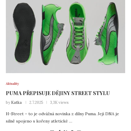
Aktuality
PUMA PŘEPISUJE DĚJINY STREET STYLU
by
Katka
2.7.2025
3,3K views
H-Street – to je odvážná novinka z dílny Puma. Její DNA je
silně spojeno s kořeny atletické …