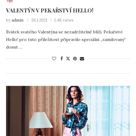
Tipy
VALENTÝN V PEKAŘSTVÍ HELLO!
by
admin
26.1.2021
1,4K views
Svátek svatého Valentýna se nezadržitelně blíží. Pekařství
Hello! pro tuto příležitost připravilo speciální „zamilovaný“
donut …