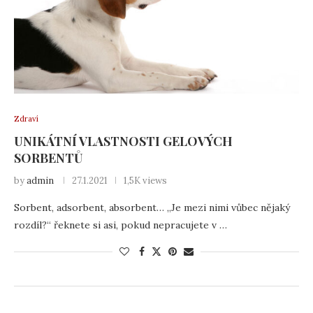
Zdraví
UNIKÁTNÍ VLASTNOSTI GELOVÝCH
SORBENTŮ
by
admin
27.1.2021
1,5K views
Sorbent, adsorbent, absorbent… „Je mezi nimi vůbec nějaký
rozdíl?“ řeknete si asi, pokud nepracujete v …