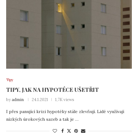
Tipy
TIPY, JAK NA HYPOTÉCE UŠETŘIT
by
admin
24.1.2021
1,7K views
I přes panující krizi hypotéky stále zlevňují. Lidé využívají
nízkých úrokových sazeb a tak je …